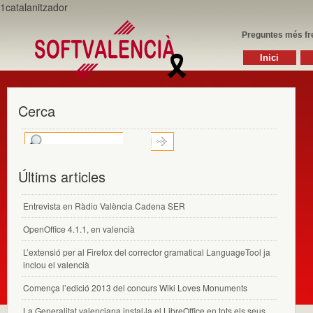
1catalanitzador
Preguntes més fr
Inici
Cerca
Últims articles
Entrevista en Ràdio València Cadena SER
OpenOffice 4.1.1, en valencià
L’extensió per al Firefox del corrector gramatical LanguageTool ja
inclou el valencià
Comença l’edició 2013 del concurs Wiki Loves Monuments
La Generalitat valenciana instal·la el LibreOffice en tots els seus