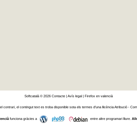
Softcatalà © 2026
Contacte
|
Avís legal
|
Firefox en valencià
 el contrari, el contingut text es troba disponible sota els termes d'una llicència
Atribució - Com
lencià
funciona gràcies a
entre altre programari lliure.
All