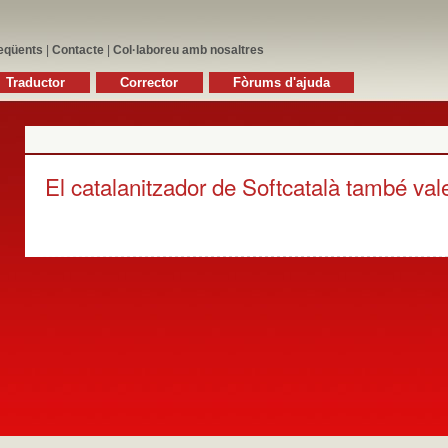
eqüents
|
Contacte
|
Col·laboreu amb nosaltres
Traductor
Corrector
Fòrums d'ajuda
El catalanitzador de Softcatalà també va