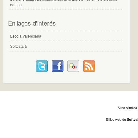
equips
Enllaços d'interés
Escola Valenciana
Softcatalà
Si no s'indica
El lloc web de
Softva