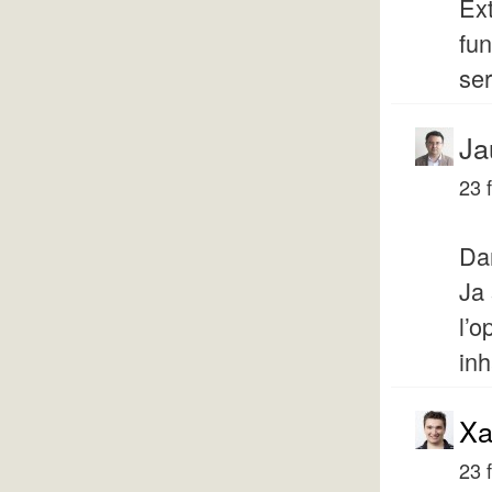
Ex
fun
ser
Ja
23 
Dan
Ja 
l’o
inh
Xa
23 