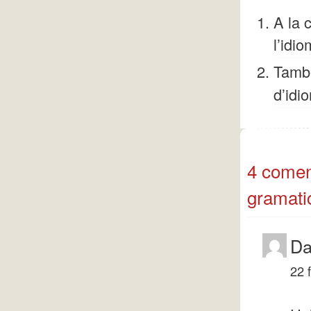
A la 
l’idi
Tamb
d’idi
4 coment
gramatic
Da
22 