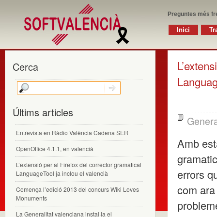
Preguntes més fr
Inici
Tr
L’extens
Cerca
Language
Últims articles
Genera
Entrevista en Ràdio València Cadena SER
Amb esta
OpenOffice 4.1.1, en valencià
gramatic
L’extensió per al Firefox del corrector gramatical
errors q
LanguageTool ja inclou el valencià
com ara 
Comença l’edició 2013 del concurs Wiki Loves
Monuments
probleme
La Generalitat valenciana instal·la el