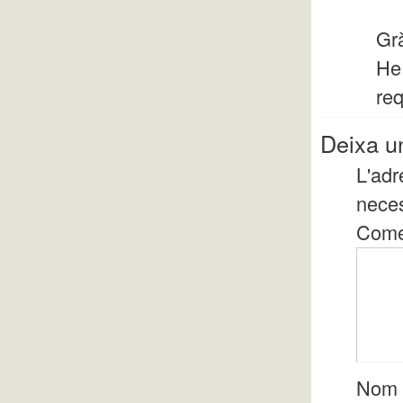
Gr
He 
req
Deixa u
L'adr
nece
Come
Nom