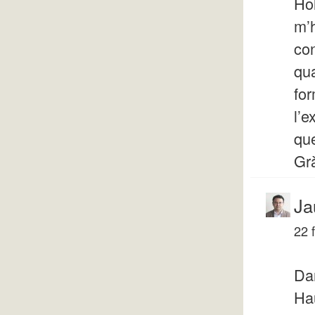
Ho
m’h
co
qua
for
l’e
que
Gr
Ja
22 
Dan
Hau