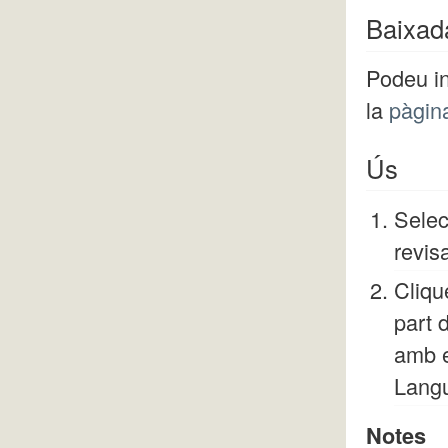
Baixad
Podeu in
la
pàgin
Ús
Selec
revis
Cliqu
part 
amb e
Langu
Notes