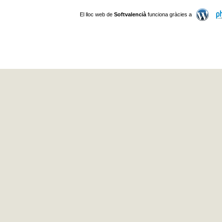
El lloc web de
Softvalencià
funciona gràcies a