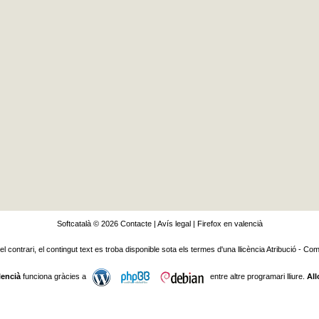
Softcatalà © 2026
Contacte
|
Avís legal
|
Firefox en valencià
 el contrari, el contingut text es troba disponible sota els termes d'una llicència
Atribució - Com
lencià
funciona gràcies a
entre altre programari lliure.
All