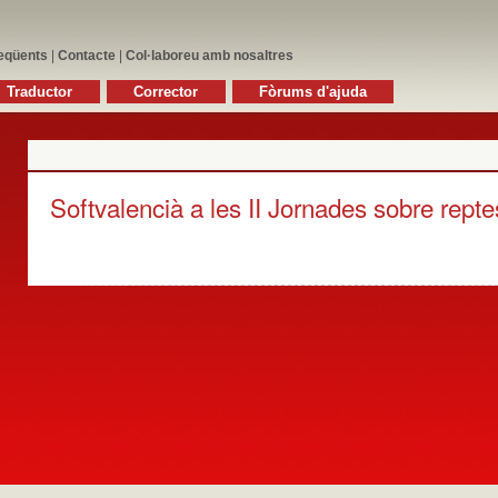
eqüents
|
Contacte
|
Col·laboreu amb nosaltres
Traductor
Corrector
Fòrums d'ajuda
Softvalencià a les II Jornades sobre reptes