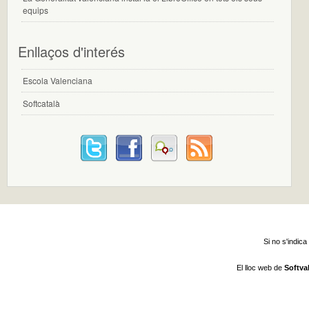
equips
Enllaços d'interés
Escola Valenciana
Softcatalà
Si no s'indica
El lloc web de
Softva