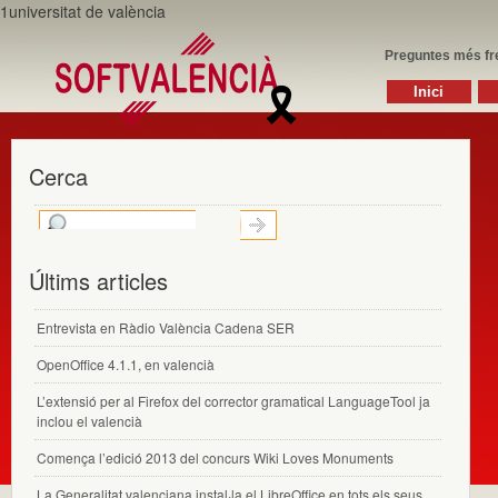
1universitat de valència
Preguntes més fr
Inici
Cerca
Últims articles
Entrevista en Ràdio València Cadena SER
OpenOffice 4.1.1, en valencià
L’extensió per al Firefox del corrector gramatical LanguageTool ja
inclou el valencià
Comença l’edició 2013 del concurs Wiki Loves Monuments
La Generalitat valenciana instal·la el LibreOffice en tots els seus