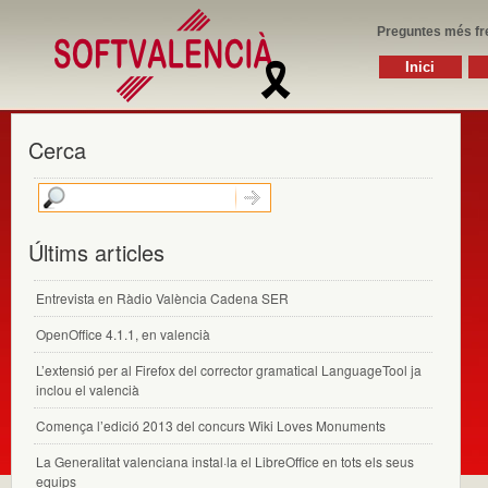
Preguntes més fr
Inici
Cerca
Últims articles
Entrevista en Ràdio València Cadena SER
OpenOffice 4.1.1, en valencià
L’extensió per al Firefox del corrector gramatical LanguageTool ja
inclou el valencià
Comença l’edició 2013 del concurs Wiki Loves Monuments
La Generalitat valenciana instal·la el LibreOffice en tots els seus
equips