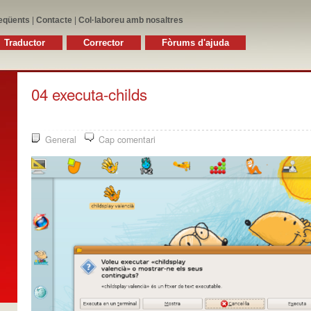
eqüents
|
Contacte
|
Col·laboreu amb nosaltres
Traductor
Corrector
Fòrums d'ajuda
04 executa-childs
General
Cap comentari