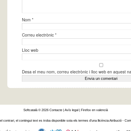
Nom
*
Correu electrònic
*
Lloc web
Desa el meu nom, correu electrònic i lloc web en aquest 
Softcatalà © 2026
Contacte
|
Avís legal
|
Firefox en valencià
 el contrari, el contingut text es troba disponible sota els termes d'una llicència
Atribució - Com