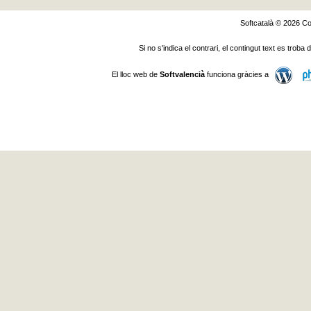
Softcatalà © 2026
Co
Si no s'indica el contrari, el contingut text es troba
El lloc web de
Softvalencià
funciona gràcies a