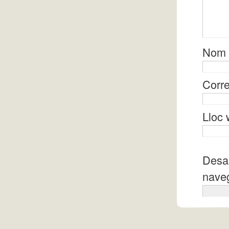
Nom
Corre
Lloc
Desa 
naveg