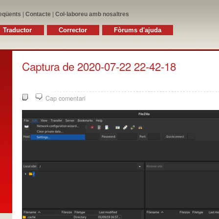
eqüents
|
Contacte
|
Col·laboreu amb nosaltres
Traductor
Corrector
Fòrums d'ajuda
Captura de 2020-07-22 22-42-18
Cap comentari