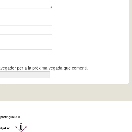
navegador per a la pròxima vegada que comenti.
partirIgual 3.0
otjat a: