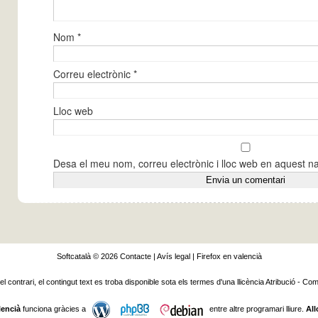
Nom
*
Correu electrònic
*
Lloc web
Desa el meu nom, correu electrònic i lloc web en aquest 
Softcatalà © 2026
Contacte
|
Avís legal
|
Firefox en valencià
 el contrari, el contingut text es troba disponible sota els termes d'una llicència
Atribució - Com
lencià
funciona gràcies a
entre altre programari lliure.
All