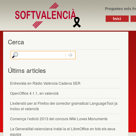
Preguntes més fr
Inici
Cerca
Últims articles
Entrevista en Ràdio València Cadena SER
OpenOffice 4.1.1, en valencià
L’extensió per al Firefox del corrector gramatical LanguageTool ja
inclou el valencià
Comença l’edició 2013 del concurs Wiki Loves Monuments
La Generalitat valenciana instal·la el LibreOffice en tots els seus
equips