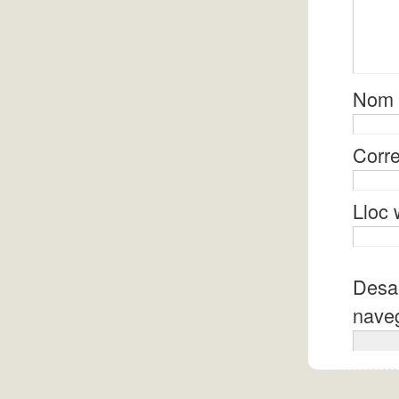
Nom
Corre
Lloc
Desa 
naveg