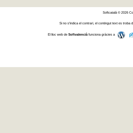
Softcatalà © 2026
Co
Si no s'indica el contrari, el contingut text es troba
El lloc web de
Softvalencià
funciona gràcies a