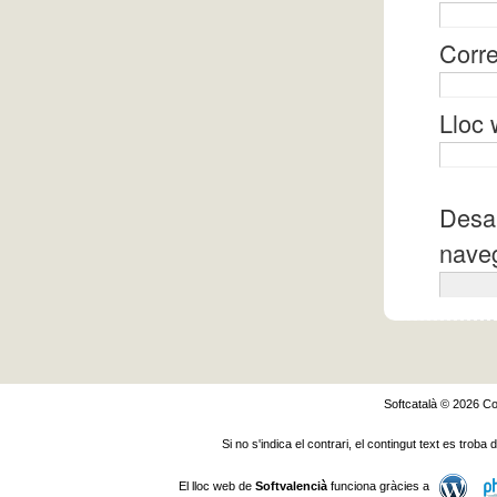
Corre
Lloc
Desa 
naveg
Softcatalà © 2026
Co
Si no s'indica el contrari, el contingut text es troba
El lloc web de
Softvalencià
funciona gràcies a