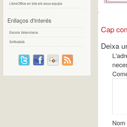
LibreOffice en tots els seus equips
Enllaços d'interés
Cap com
Escola Valenciana
Softcatalà
Deixa u
L'adr
nece
Come
Nom