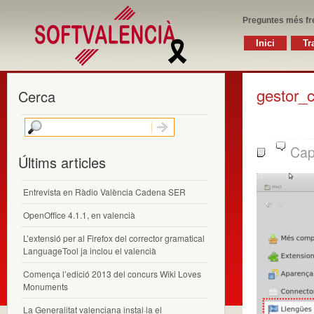
Preguntes més fr
Inici
Tr
gestor_
Cerca
Cap
Últims articles
Entrevista en Ràdio València Cadena SER
OpenOffice 4.1.1, en valencià
L’extensió per al Firefox del corrector gramatical
LanguageTool ja inclou el valencià
Comença l’edició 2013 del concurs Wiki Loves
Monuments
La Generalitat valenciana instal·la el