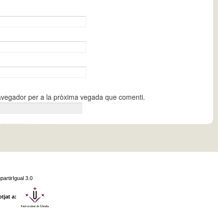
navegador per a la pròxima vegada que comenti.
partirIgual 3.0
otjat a: