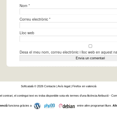
Nom
*
Correu electrònic
*
Lloc web
Desa el meu nom, correu electrònic i lloc web en aquest 
Softcatalà © 2026
Contacte
|
Avís legal
|
Firefox en valencià
 el contrari, el contingut text es troba disponible sota els termes d'una llicència
Atribució - Com
lencià
funciona gràcies a
entre altre programari lliure.
All