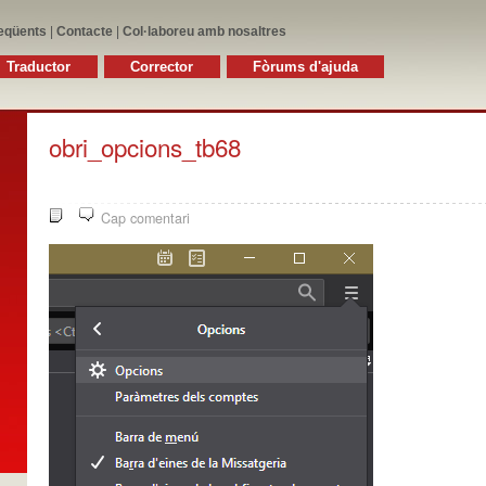
eqüents
|
Contacte
|
Col·laboreu amb nosaltres
Traductor
Corrector
Fòrums d'ajuda
obri_opcions_tb68
Cap comentari