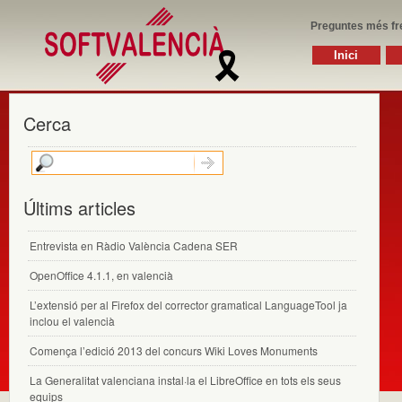
Preguntes més fr
Inici
Cerca
Últims articles
Entrevista en Ràdio València Cadena SER
OpenOffice 4.1.1, en valencià
L’extensió per al Firefox del corrector gramatical LanguageTool ja
inclou el valencià
Comença l’edició 2013 del concurs Wiki Loves Monuments
La Generalitat valenciana instal·la el LibreOffice en tots els seus
equips