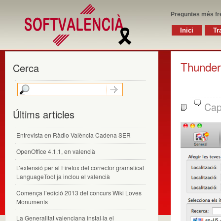
Preguntes més fr
Inici
Tr
Thunderb
Cerca
Cap
Últims articles
Entrevista en Ràdio València Cadena SER
OpenOffice 4.1.1, en valencià
L’extensió per al Firefox del corrector gramatical
LanguageTool ja inclou el valencià
Comença l’edició 2013 del concurs Wiki Loves
Monuments
La Generalitat valenciana instal·la el