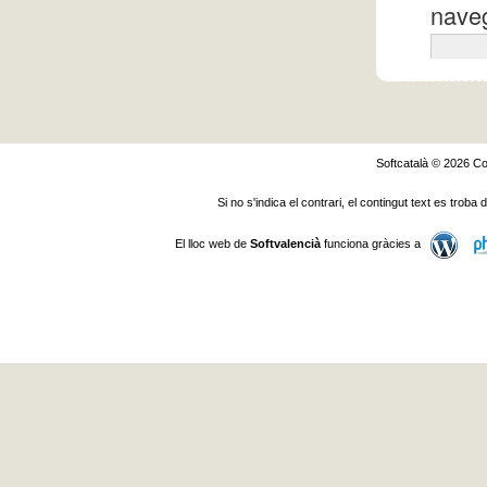
naveg
Softcatalà © 2026
Co
Si no s'indica el contrari, el contingut text es troba
El lloc web de
Softvalencià
funciona gràcies a