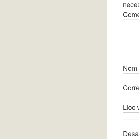
nece
Come
Nom
Corre
Lloc
Desa 