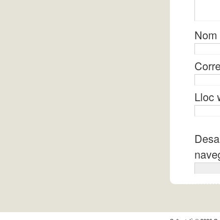
Nom
Corre
Lloc
Desa 
naveg