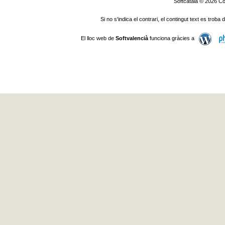
Softcatalà © 2026
Co
Si no s'indica el contrari, el contingut text es troba
El lloc web de
Softvalencià
funciona gràcies a