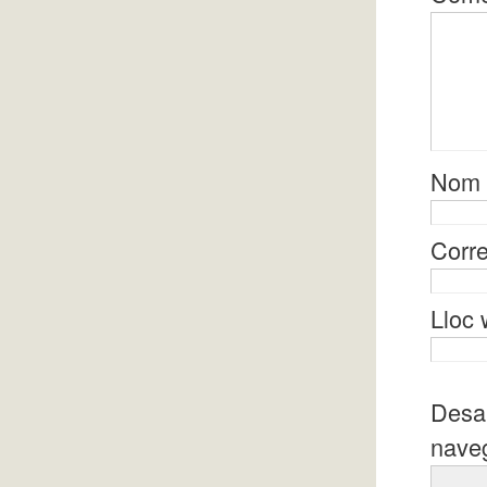
Nom
Corre
Lloc
Desa 
naveg