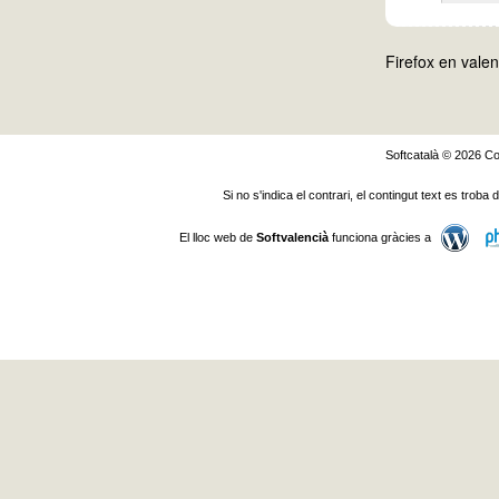
Firefox en valen
Softcatalà © 2026
Co
Si no s'indica el contrari, el contingut text es troba
El lloc web de
Softvalencià
funciona gràcies a