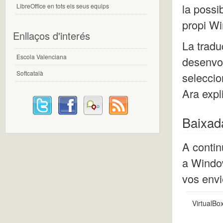
la possib
LibreOffice en tots els seus equips
propi Wi
Enllaços d'interés
La traduc
Escola Valenciana
desenvol
Softcatalà
seleccio
Ara expl
Baixad
A contin
a Windo
vos envi
VirtualBo