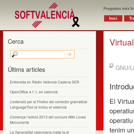
Preguntes més fr
Inici
Tr
Virtua
Cerca
GNU/L
Últims articles
Entrevista en Ràdio València Cadena SER
Introdu
OpenOffice 4.1.1, en valencià
El Virtu
L’extensió per al Firefox del corrector gramatical
LanguageTool ja inclou el valencià
operatiu
Comença l’edició 2013 del concurs Wiki Loves
operatiu
Monuments
tenim un
La Generalitat valenciana instal·la el