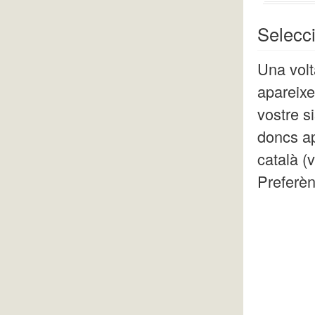
Selecci
Una volt
apareixe
vostre s
doncs ap
català (
Preferè