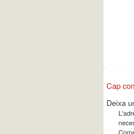
Cap com
Deixa u
L'adr
nece
Come