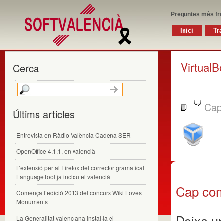
Preguntes més fr
Inici
Tr
VirtualB
Cerca
Cap
Últims articles
Entrevista en Ràdio València Cadena SER
OpenOffice 4.1.1, en valencià
L’extensió per al Firefox del corrector gramatical
LanguageTool ja inclou el valencià
Cap com
Comença l’edició 2013 del concurs Wiki Loves
Monuments
Deixa u
La Generalitat valenciana instal·la el