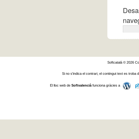
Desa 
naveg
Softcatalà © 2026
Co
Si no s'indica el contrari, el contingut text es troba
El lloc web de
Softvalencià
funciona gràcies a