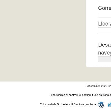
Corre
Lloc
Desa 
naveg
Softcatalà © 2026
Co
Si no s'indica el contrari, el contingut text es troba
El lloc web de
Softvalencià
funciona gràcies a