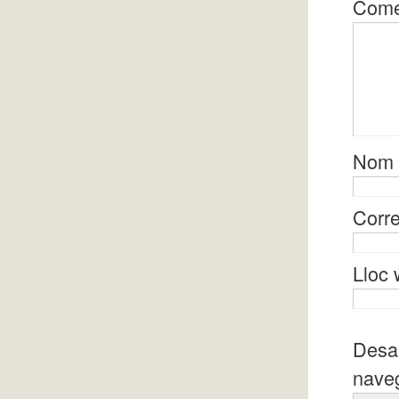
Come
Nom
Corre
Lloc
Desa 
naveg