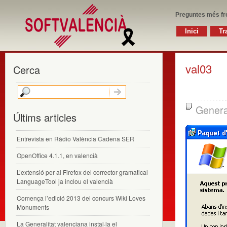
Preguntes més fr
Inici
Tr
val03
Cerca
Genera
Últims articles
Entrevista en Ràdio València Cadena SER
OpenOffice 4.1.1, en valencià
L’extensió per al Firefox del corrector gramatical
LanguageTool ja inclou el valencià
Comença l’edició 2013 del concurs Wiki Loves
Monuments
La Generalitat valenciana instal·la el