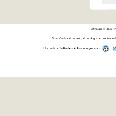
Softcatalà © 2026
Co
Si no s'indica el contrari, el contingut text es troba
El lloc web de
Softvalencià
funciona gràcies a