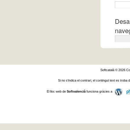
Desa 
naveg
Softcatalà © 2026
Co
Si no s'indica el contrari, el contingut text es troba
El lloc web de
Softvalencià
funciona gràcies a