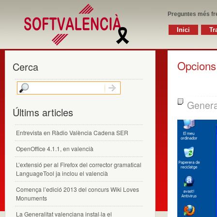
Preguntes més fr
Inici
Tr
Opcions 
Cerca
Genera
Últims articles
Entrevista en Ràdio València Cadena SER
OpenOffice 4.1.1, en valencià
L’extensió per al Firefox del corrector gramatical
LanguageTool ja inclou el valencià
Comença l’edició 2013 del concurs Wiki Loves
Monuments
La Generalitat valenciana instal·la el