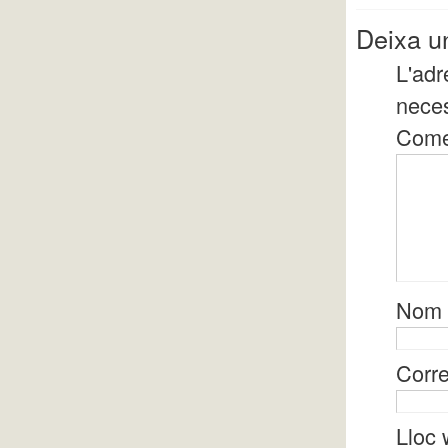
Deixa u
L'adr
nece
Come
Nom
Corre
Lloc