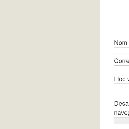
Nom
Corre
Lloc
Desa 
naveg