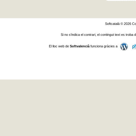
Softcatalà © 2026
Co
Si no s'indica el contrari, el contingut text es troba
El lloc web de
Softvalencià
funciona gràcies a