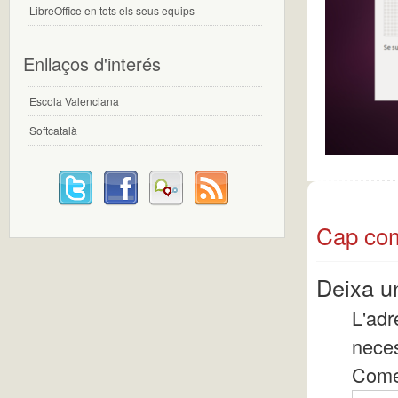
LibreOffice en tots els seus equips
Enllaços d'interés
Escola Valenciana
Softcatalà
Cap com
Deixa u
L'adr
nece
Come