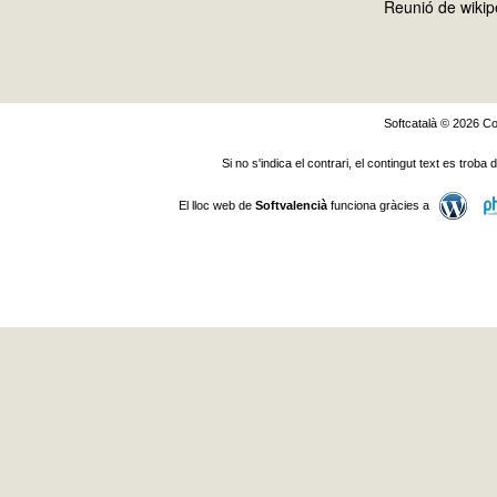
Reunió de wikip
Softcatalà © 2026
Co
Si no s'indica el contrari, el contingut text es troba
El lloc web de
Softvalencià
funciona gràcies a