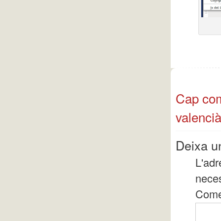
Cap come
valencià
Deixa u
L'adr
nece
Come