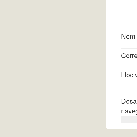
Nom
Corre
Lloc
Desa 
naveg