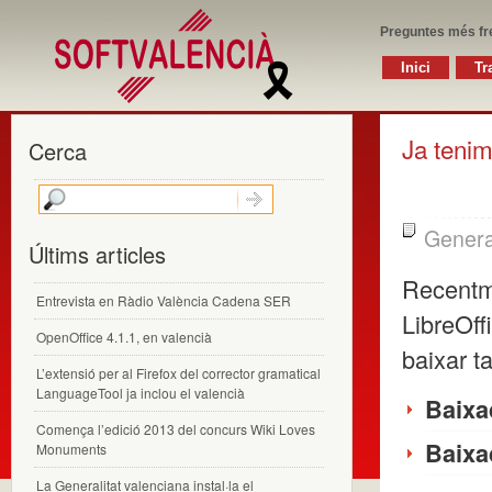
Preguntes més fr
Inici
Tr
Ja tenim
Cerca
Genera
Últims articles
Recentme
Entrevista en Ràdio València Cadena SER
LibreOff
OpenOffice 4.1.1, en valencià
baixar t
L’extensió per al Firefox del corrector gramatical
LanguageTool ja inclou el valencià
Baix
Comença l’edició 2013 del concurs Wiki Loves
Baix
Monuments
La Generalitat valenciana instal·la el