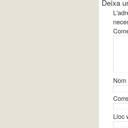
Deixa u
L'adr
nece
Come
Nom
Corre
Lloc