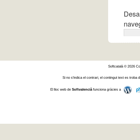
Desa 
naveg
Softcatalà © 2026
Co
Si no s'indica el contrari, el contingut text es troba
El lloc web de
Softvalencià
funciona gràcies a