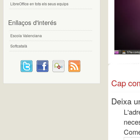
LibreOffice en tots els seus equips
Enllaços d'interés
Escola Valenciana
Softcatalà
Cap com
Deixa u
L'adr
nece
Come