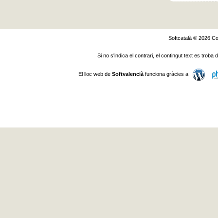
Softcatalà © 2026
Co
Si no s'indica el contrari, el contingut text es troba
El lloc web de
Softvalencià
funciona gràcies a