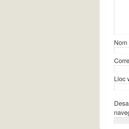
Nom
Corre
Lloc
Desa 
naveg