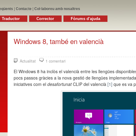
eqüents
|
Contacte
|
Col·laboreu amb nosaltres
Traductor
Corrector
Fòrums d'ajuda
Windows 8, també en valencià
Actualitat
1 comentari
El Windows 8 ha inclòs el valencià entre les llengües disponible
pocs passos gràcies a la nova gestió de llengües implementada p
iniciatives com el
desafortunat
CLIP del valencià
[1]
que es va p