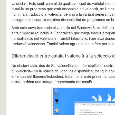
valencia». Este codi, com el de qualsevol codi de varietat (com
instal·la un programa que està disponible en valencià, se li mos
no hi haja traducció al valencià, però sí a la variant general (c
assegura a l’usuari la màxima disponibilitat de programes en la
Amb esta nova traducció al valencià del Windows 8, es defineix 
altra empresa (o inclús la Generalitat) que vulga traduir progra
normalització del valencià en l’àmbit informàtic, i per això don
traducció valenciana. També volem agrair la faena feta per tots 
Diferenciació entre català i valencià a la selecció 
No obstant això, des de Softvalencià volem fer explícit el nostre 
el «valencià» en la relació de llengües disponibles, tot i que s
en el cas del flamenc/holandés). Esta manera de presentar català
insistim) dóna una imatge fragmentada del català.