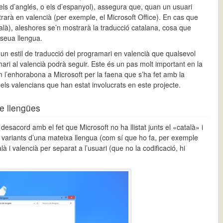
 els d’anglés, o els d’espanyol), assegura que, quan un usuari
trarà en valencià (per exemple, el Microsoft Office). En cas que
atalà), aleshores se’n mostrarà la traducció catalana, cosa que
 seua llengua.
un estil de traducció del programari en valencià que qualsevol
mari al valencià podrà seguir. Este és un pas molt important en la
em l’enhorabona a Microsoft per la faena que s’ha fet amb la
els valencians que han estat involucrats en este projecte.
de llengües
desacord amb el fet que Microsoft no ha llistat junts el «català» i
ón variants d’una mateixa llengua (com sí que ho fa, per exemple
 i valencià per separat a l’usuari (que no la codificació, hi