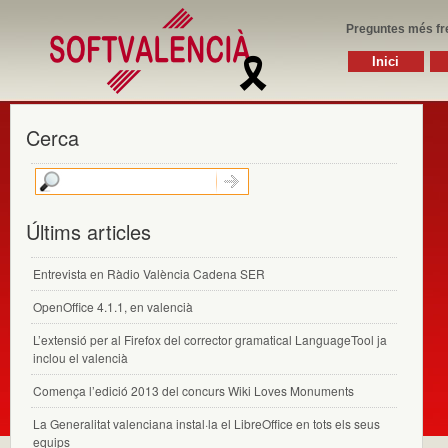
Preguntes més fr
Inici
Cerca
Últims articles
Entrevista en Ràdio València Cadena SER
OpenOffice 4.1.1, en valencià
L’extensió per al Firefox del corrector gramatical LanguageTool ja
inclou el valencià
Comença l’edició 2013 del concurs Wiki Loves Monuments
La Generalitat valenciana instal·la el LibreOffice en tots els seus
equips