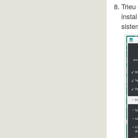
Trieu
insta
siste