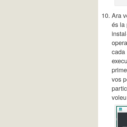
Ara v
és la
insta
opera
cada 
execu
prime
vos p
parti
voleu