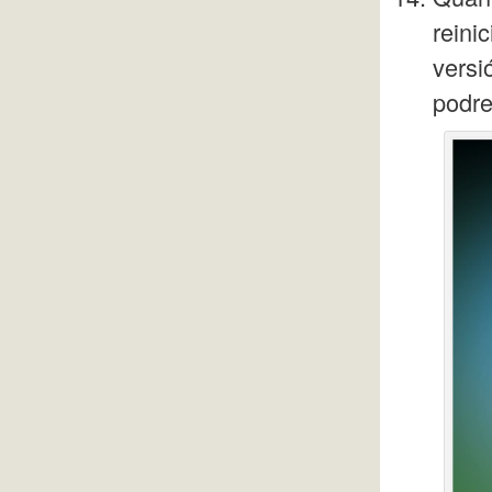
reini
versi
podre