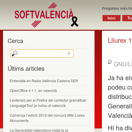
Preguntes més fr
Inici
Tr
Lliurex 
Cerca
GNU/L
Últims articles
Ja ha ei
Entrevista en Ràdio València Cadena SER
podeu c
OpenOffice 4.1.1, en valencià
distribu
L’extensió per al Firefox del corrector gramatical
Generali
LanguageTool ja inclou el valencià
Valencià
Comença l’edició 2013 del concurs Wiki Loves
Monuments
Hi ha di
La Generalitat valenciana instal·la el