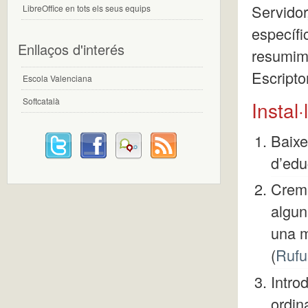
Servidor
LibreOffice en tots els seus equips
específi
Enllaços d'interés
resumim 
Escripto
Escola Valenciana
Softcatalà
Instal·
Baix
d’edu
Creme
algun
una m
(
Rufu
Intro
ordin