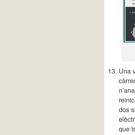
Una v
càrre
n’ana
reini
dos s
elèct
que t