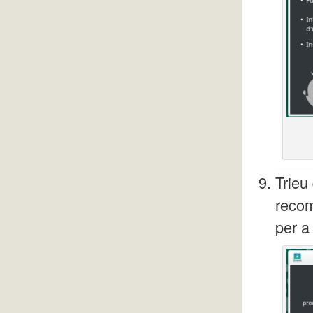
Trieu
recom
per a