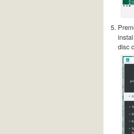
Preme
insta
disc 