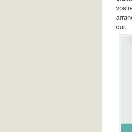
vostr
arran
dur.