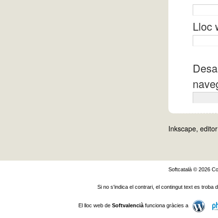
Lloc
Desa 
naveg
Inkscape, editor
Softcatalà © 2026
Co
Si no s'indica el contrari, el contingut text es troba
El lloc web de
Softvalencià
funciona gràcies a