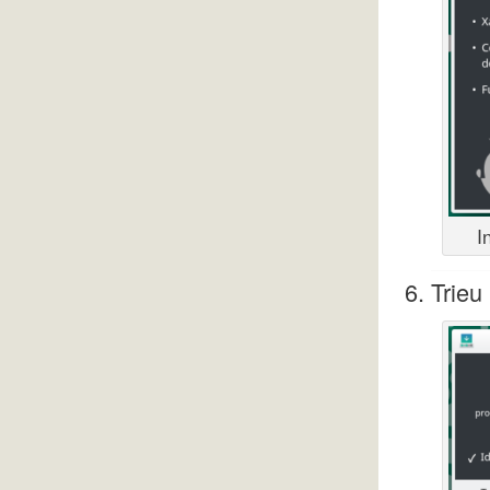
I
Trieu