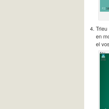
Trieu
en mo
el vo