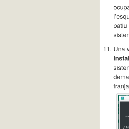
ocupa
l’esqu
patiu
siste
Una v
Instal
siste
deman
franj