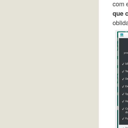
com e
que c
oblida