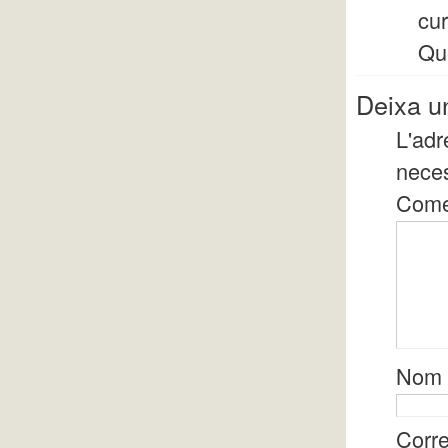
cur
Qu
Deixa u
L'adr
nece
Come
Nom
Corre